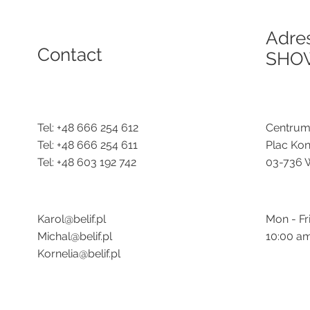
Adre
Contact
SHO
Tel: +48 666 254 612
Centrum
Tel: +48 666 254 611
Plac Kon
Tel: +48 603 192 742
03-736 
Karol@belif.pl
Mon - Fr
Michal@belif.pl
10:00 a
Kornelia@belif.pl